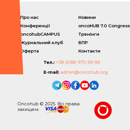
Про нас
Новини
Конференції
oncoHUB 7.0 Congress
oncohubCAMPUS
Тренінги
Журнальний клуб
БПР
Оферта
Контакти
Тел.:
+38 (098) 970 99 99
E-mail:
admin@oncohub.org
Oncohub © 2025. Всі права
захищені.