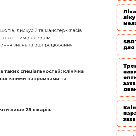
Лік
лік
мел
шопів, дискусій та майстер-класів
агаторічним досвідом
SBR
лення знань та відпрацювання
для
Тре
в таких спеціальностей: клінічна
нав
опти
зологічними напрямками та
зах
два
Клін
ти лише 25 лікарів.
пара
зах