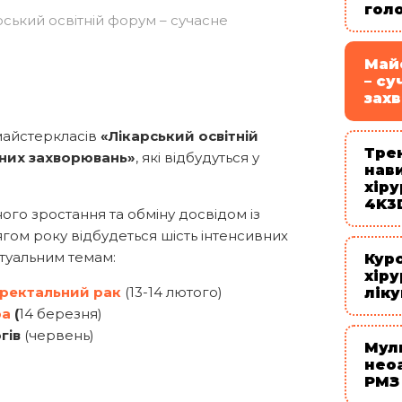
голо
ський освітній форум – сучасне
Май
– су
зах
майстеркласів
«Лікарський освітній
Тре
чних захворювань»
, які відбудуться у
нав
хіру
4K3
ого зростання та обміну досвідом із
гом року відбудеться шість інтенсивних
ктуальним темам:
Кур
хір
оректальний рак
(13-14 лютого)
ліку
ра
(
14 березня)
гів
(червень)
Мул
неоа
РМЗ