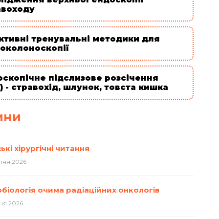
авоходу
ктивні тренувальні методики для
еоколоноскопії
оскопічне підслизове розсічення
) - стравохід, шлунок, товста кишка
ини
ькі хірургічні читання
пня 2026
обіологія очима радіаційних онкологів
ня 2026