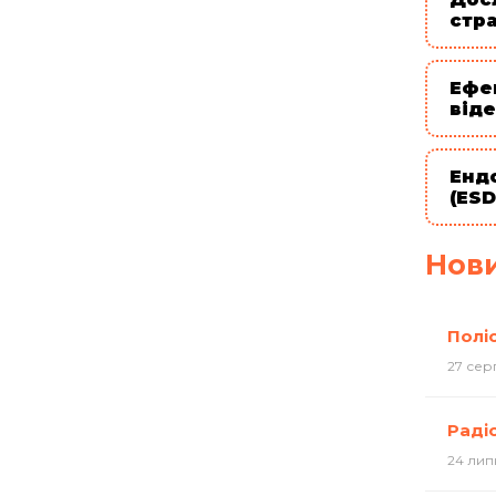
стр
Ефе
від
Енд
(ESD
Нов
Поліс
27 сер
Раді
24 лип