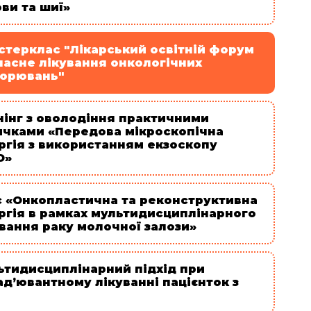
ви та шиї»
стерклас "Лікарський освітній форум
часне лікування онкологічних
ворювань"
нінг з оволодіння практичними
ичками «Передова мікроскопічна
ргія з використанням екзоскопу
D»
с «Онкопластична та реконструктивна
ургія в рамках мультидисциплінарного
вання раку молочної залози»
ьтидисциплінарний підхід при
д’ювантному лікуванні пацієнток з