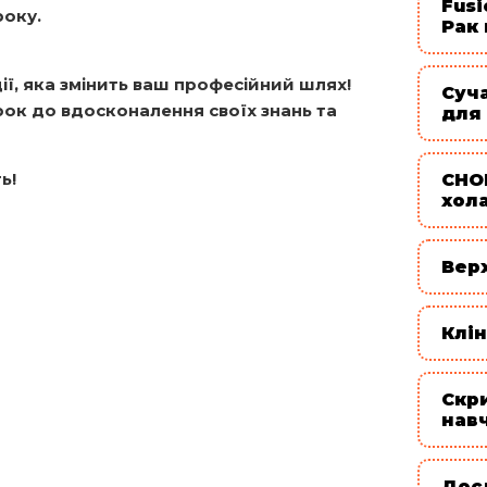
Fusi
року.
Рак
ї, яка змінить ваш професійний шлях!
Суч
рок до вдосконалення своїх знань та
для
ть!
CHO
хол
Вер
Клін
Скр
нав
Дос