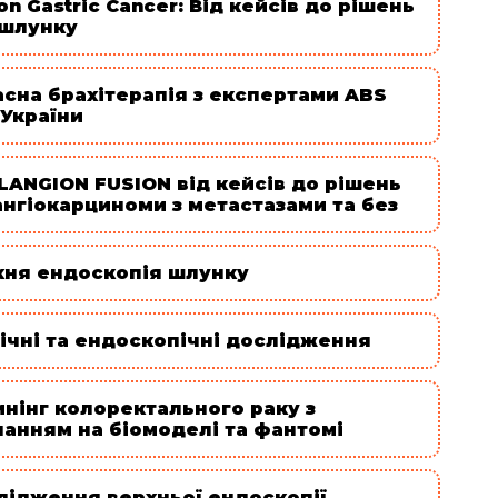
on Gastric Cancer: Від кейсів до рішень
 шлунку
асна брахітерапія з експертами ABS
 України
LANGION FUSION від кейсів до рішень
ангіокарциноми з метастазами та без
хня ендоскопія шлунку
ічні та ендоскопічні дослідження
инінг колоректального раку з
чанням на біомоделі та фантомі
лідження верхньої ендоскопії