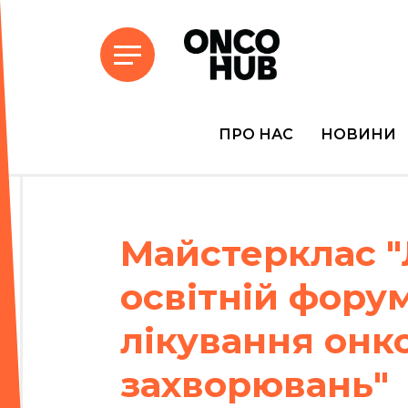
ПРО НАС
НОВИНИ
Майстерклас "
освітній форум
лікування онк
захворювань"