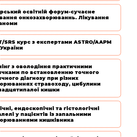
арський освітній форум-сучасне
ування онкозахворюваннь. Лікування
аноми
T/SRS курс з експертами ASTRO/AAPM
 України
нінг з оволодіння практичними
ичками по встановленню точного
чного діагнозу при різних
ворюваннях стравоходу, цибулини
надцятипалої кишки
ічні, ендоскопічні та гістологічні
лелі у пацієнтів із запальними
ворюваннями кишківника