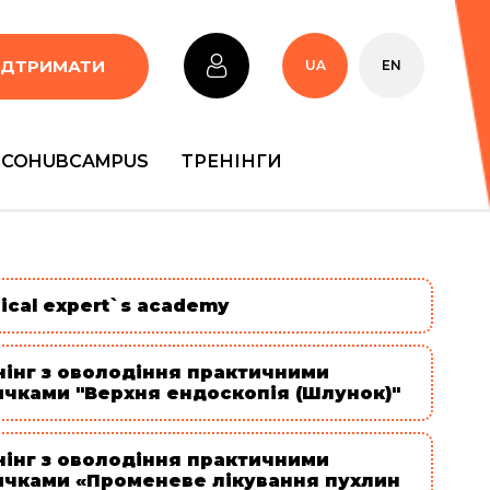
ІДТРИМАТИ
UA
EN
COHUBCAMPUS
ТРЕНІНГИ
ical expert`s academy
нінг з оволодіння практичними
ичками "Верхня ендоскопія (Шлунок)"
нінг з оволодіння практичними
ичками «Променеве лікування пухлин