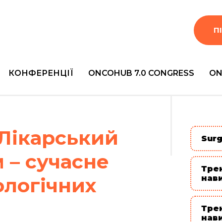
П
КОНФЕРЕНЦІЇ
ONCOHUB 7.0 CONGRESS
ON
Лікарський
Surg
 – сучасне
Тре
ологічних
нав
Тре
нав