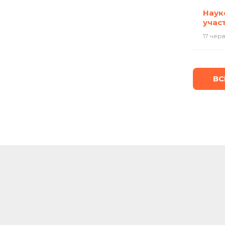
Наук
учас
17 чер
ВС