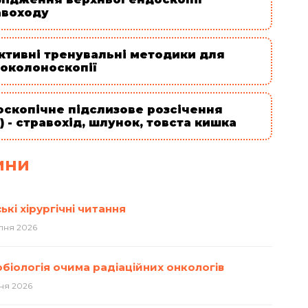
авоходу
ктивні тренувальні методики для
еоколоноскопії
оскопічне підслизове розсічення
) - стравохід, шлунок, товста кишка
ини
ькі хірургічні читання
пня 2026
обіологія очима радіаційних онкологів
ня 2026