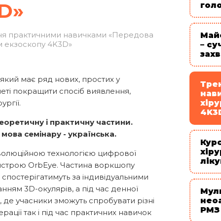
D»
голо
ння практичними навичками «Передова
Май
ям екзоскопу 4K3D»
– су
зах
кий має ряд нових, простих у
Тре
меті покращити спосіб виявлення,
нав
ургії.
хіру
4K3
еоретичну і практичну частини.
 мова семінару - українська.
Кур
хір
волюційною технологією цифрової
ліку
ристрою OrbEye. Частина воркшопу
и спостерігатимуть за індивідуальними
ням 3D-окулярів, а під час денної
Мул
, де учасники зможуть спробувати різні
неоа
РМЗ
ерації так і під час практичних навичок