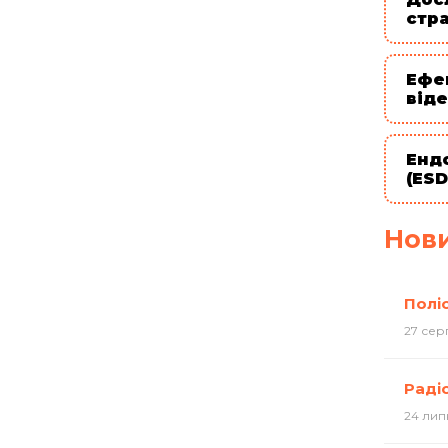
стр
Ефе
від
Енд
(ESD
Нов
Поліс
27 сер
Раді
24 лип