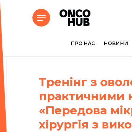
ПРО НАС
НОВИНИ
Тренінг з ово
практичними 
«Передова мік
хірургія з ви