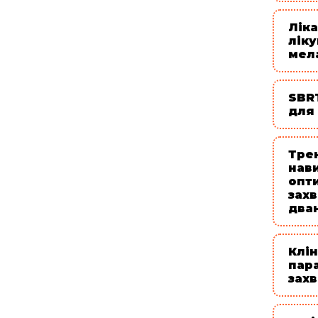
Лік
лік
мел
SBR
для
Тре
нав
опти
зах
два
Клін
пара
зах