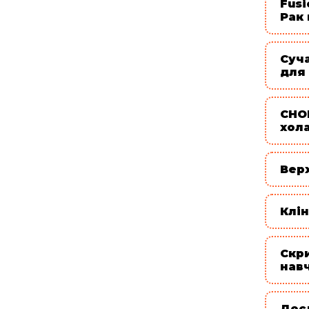
Fusi
Рак
Суч
для
CHO
хол
Вер
Клін
Скр
нав
Дос