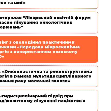
ви та шиї»
стерклас "Лікарський освітній форум
часне лікування онкологічних
ворювань"
нінг з оволодіння практичними
ичками «Передова мікроскопічна
ргія з використанням екзоскопу
D»
с «Онкопластична та реконструктивна
ургія в рамках мультидисциплінарного
вання раку молочної залози»
ьтидисциплінарний підхід при
д’ювантному лікуванні пацієнток з