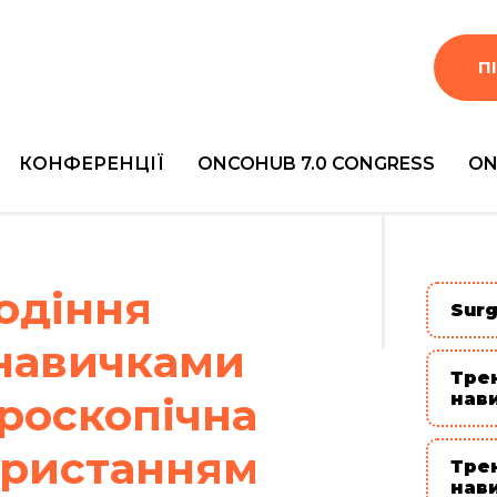
П
КОНФЕРЕНЦІЇ
ONCOHUB 7.0 CONGRESS
ON
лодіння
Surg
навичками
Тре
роскопічна
нав
користанням
Тре
нав