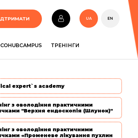
ІДТРИМАТИ
UA
EN
COHUBCAMPUS
ТРЕНІНГИ
ical expert`s academy
нінг з оволодіння практичними
ичками "Верхня ендоскопія (Шлунок)"
нінг з оволодіння практичними
ичками «Променеве лікування пухлин