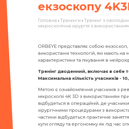
екзоскопу 4K3
Головна
›
Тренінги
›
Тренінг з оволоді
мікроскопічна хірургія з використанн
ORBEYE представляє собою екзоскоп, я
використанні технологій, які мають на 
характеристики та лікування в нейрохір
Тренінг дводенний, включає в себе т
Максимальна кількість учасників - 10,
Метою є ознайомлення учасників з ре
мікроскопії 4K 3D з використанням п
відбудеться в операційній, де учасник
хірургічними процедурами з використан
частини відбудеться практичне заняття
кути огляду та ергономіку як під час оп