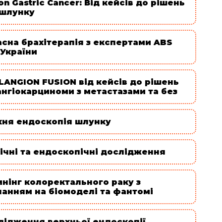
on Gastric Cancer: Від кейсів до рішень
 шлунку
асна брахітерапія з експертами ABS
 України
LANGION FUSION від кейсів до рішень
ангіокарциноми з метастазами та без
хня ендоскопія шлунку
ічні та ендоскопічні дослідження
инінг колоректального раку з
чанням на біомоделі та фантомі
лідження верхньої ендоскопії