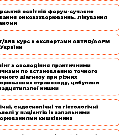
арський освітній форум-сучасне
ування онкозахворюваннь. Лікування
аноми
T/SRS курс з експертами ASTRO/AAPM
 України
нінг з оволодіння практичними
ичками по встановленню точного
чного діагнозу при різних
ворюваннях стравоходу, цибулини
надцятипалої кишки
ічні, ендоскопічні та гістологічні
лелі у пацієнтів із запальними
ворюваннями кишківника