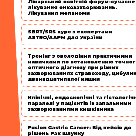
Лікарський освітній форум-сучасне
лікування онкозахворюваннь.
Лікування меланоми
SBRT/SRS курс з експертами
ASTRO/AAPM для України
Тренінг з оволодіння практичними
навичками по встановленню точног
оптичного діагнозу при різних
захворюваннях стравоходу, цибули
дванадцятипалої кишки
Клінічні, ендоскопічні та гістологіч
паралелі у пацієнтів із запальними
захворюваннями кишківника
Fusion Gastric Cancer: Від кейсів до
рішень Рак шлунку