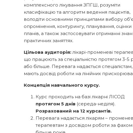
комплексного лікування ЗПГШ, розуміти
класифікацію та алгоритм ведення пацієнтів,
володіти основними принципами вибору об’
опромінення, контурингу, планування, оцінки
планів, а також застосовувати отриманні знан
практичних заняттях.
Цільова аудиторія:
лікарі-променеві терапев
що працюють за спеціальністю протягом 3-5 
або більше. Перевага надається спеціалістам, 
мають досвід роботи на лінійних прискорюва
Концепція навчального курсу.
Курс проходить на базі лікарні ЛІСОД
протягом 5 днів
(середа-неділя).
Розрахований на 12 курсантів.
Перевага надається лікарям – промене
терапевтам з досвідом роботи за фахом 
більше років.