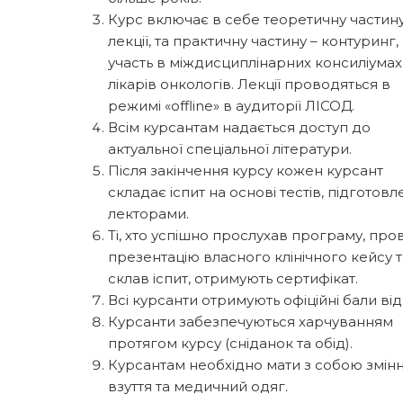
Курс включає в себе теоретичну частину
лекції, та практичну частину – контуринг,
участь в міждисциплінарних консиліумах
лікарів онкологів. Лекції проводяться в
режимі «
offline
» в аудиторії ЛІСОД.
Всім курсантам надається доступ до
актуальної спеціальної літератури.
Після закінчення курсу кожен курсант
складає іспит на основі тестів, підготовл
лекторами.
Ті, хто успішно прослухав програму, пров
презентацію власного клінічного кейсу т
склав іспит, отримують сертифікат.
Всі курсанти отримують офіційні бали ві
Курсанти забезпечуються харчуванням
протягом курсу (сніданок та обід).
Курсантам необхідно мати з собою змін
взуття та медичний одяг.