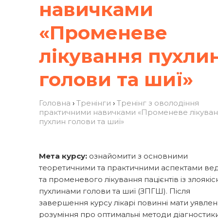
навичками
«Променеве
лікування пухли
голови та шиї»
Головна
›
Тренінги
›
Тренінг з оволодіння
практичними навичками «Променеве лікува
пухлин голови та шиї»
Мета курсу:
ознайомити з основними
теоретичними та практичними аспектами ве
та променевого лікування пацієнтів із злоякі
пухлинами голови та шиї (ЗПГШ). Після
завершення курсу лікарі повинні мати уявленн
розуміння про оптимальні методи діагностики