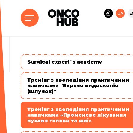
UA
E
Surgical expert`s academy
Тренінг з оволодіння практичними
навичками "Верхня ендоскопія
(Шлунок)"
Тренінг з оволодіння практичними
навичками «Променеве лікування
пухлин голови та шиї»