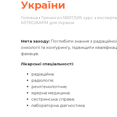
України
Головна
›
Тренінги
›
SBRT/SRS курс з експерт
ASTRO/AAPM для України
Мета заходу:
Поглибити знання з радіаційної
онкології та контурингу, підвищити кваліфіка
фахівців.
Лікарські спеціальності:
радіаційна;
радіологія;
рентгенологічне;
ядерна медицина;
сестринська справа;
лабораторна діагностика.