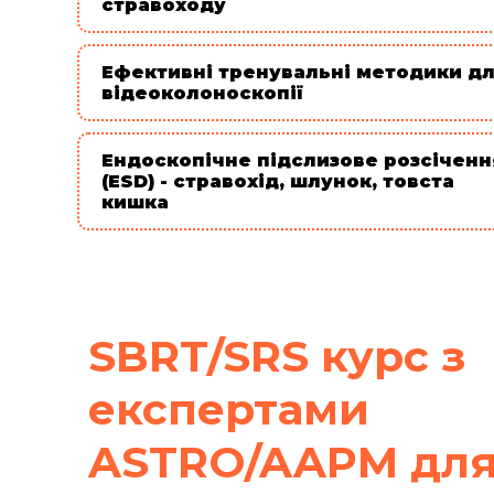
стравоходу
Ефективні тренувальні методики д
відеоколоноскопії
Ендоскопічне підслизове розсіченн
(ESD) - стравохід, шлунок, товста
кишка
SBRT/SRS курс з
експертами
ASTRO/AAPM дл