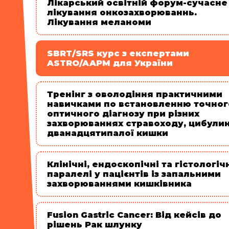
Лікарський освітній форум-сучасне
лікування онкозахворюваннь.
Лікування меланоми
SBRT/SRS курс з експертами
ASTRO/AAPM для України
Тренінг з оволодіння практичними
навичками по встановленню точног
оптичного діагнозу при різних
захворюваннях стравоходу, цибули
дванадцятипалої кишки
Клінічні, ендоскопічні та гістологіч
паралелі у пацієнтів із запальними
захворюваннями кишківника
Fusion Gastric Cancer: Від кейсів до
рішень Рак шлунку