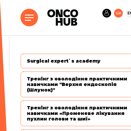
UA
E
Surgical expert`s academy
Тренінг з оволодіння практичними
навичками "Верхня ендоскопія
(Шлунок)"
Тренінг з оволодіння практичними
навичками «Променеве лікування
пухлин голови та шиї»