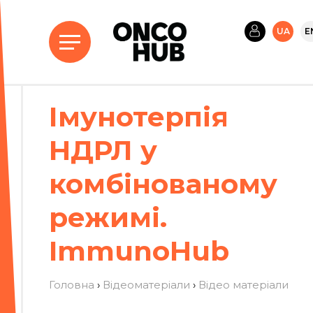
UA
E
Імунотерпія
НДРЛ у
комбінованому
режимі.
ImmunoHub
Головна
›
Відеоматеріали
›
Вiдео матерiали