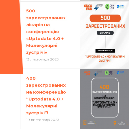
500
зареєстрованих
лікарів на
конференцію
«Uptodate 4.0 +
Молекулярні
зустрічі»
13 листопада 2023
400
зареєстрованих
на конференцію
“Uptodate 4.0 +
Молекулярні
зустрічі”!
10 листопада 2023