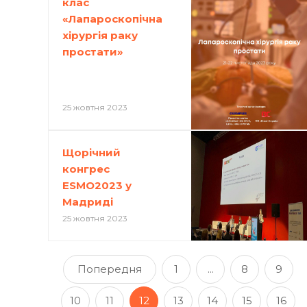
клас
«Лапароскопічна
хірургія раку
простати»
25 жовтня 2023
Щорічний
конгрес
ESMO2023 у
Мадриді
25 жовтня 2023
Попередня
1
...
8
9
10
11
12
13
14
15
16