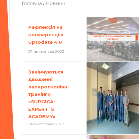
Головна
›
Новини
Рефлексія на
конференцію
Uptodate 4.0
27 листопада 2023
Закінчуються
дводенні
лапароскопічні
тренінги
«SURGICAL
EXPERT`S
ACADEMY»
24 листопада 2023