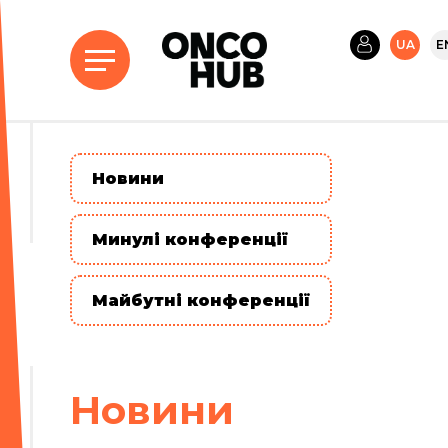
UA
E
Новини
Минулі конференції
Майбутні конференції
Новини