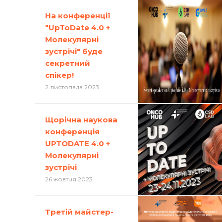
На конференції
"UpToDate 4.0 +
Молекулярні
зустрічі" буде
секретний
спікер!
2 листопада 2023
Щорічна наукова
конференція
UPTODATE 4.0 +
Молекулярні
зустрічі
26 жовтня 2023
Третій майстер-