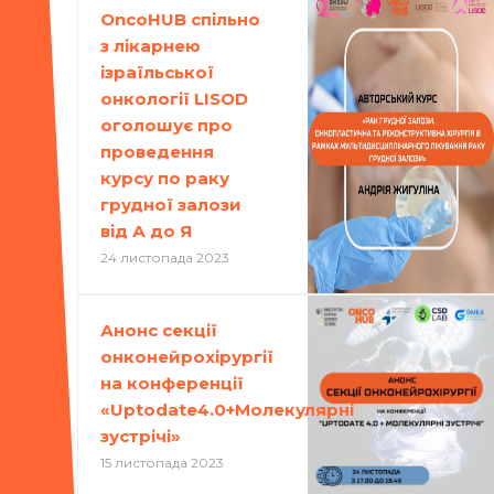
OncoHUB спільно
з лікарнею
ізраїльської
онкології LISOD
оголошує про
проведення
курсу по раку
грудної залози
від А до Я
24 листопада 2023
Анонс секції
онконейрохірургії
на конференції
«Uptodate4.0+Молекулярні
зустрічі»
15 листопада 2023