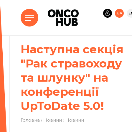
UA
E
Наступна секція
"Рак стравоходу
та шлунку" на
конференції
UpToDate 5.0!
Головна
›
Новини
›
Новини