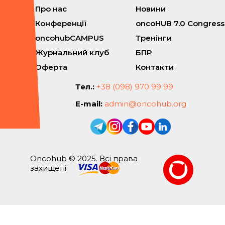
Про нас
Новини
Конференції
oncoHUB 7.0 Congress
oncohubCAMPUS
Тренінги
Журнальний клуб
БПР
Оферта
Контакти
Тел.:
+38 (098) 970 99 99
E-mail:
admin@oncohub.org
Oncohub © 2025. Всі права
захищені.