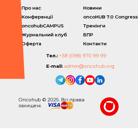
Про нас
Новини
Конференції
oncoHUB 7.0 Congress
oncohubCAMPUS
Тренінги
Журнальний клуб
БПР
Оферта
Контакти
Тел.:
+38 (098) 970 99 99
E-mail:
admin@oncohub.org
Oncohub © 2025. Всі права
захищені.