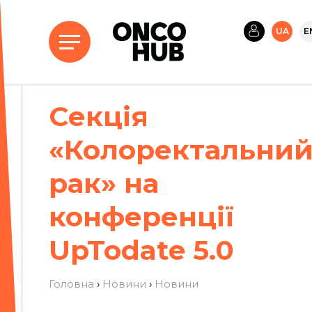
UA
E
Секція
«Колоректальни
рак» на
конференції
UpTodate 5.0
Головна
›
Новини
›
Новини