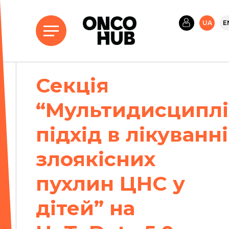
UA
E
Секція
“Мультидисципл
підхід в лікуванні
злоякісних
пухлин ЦНС у
дітей” на