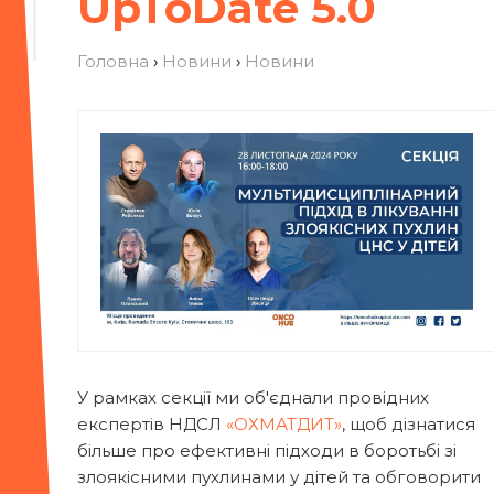
UpToDate 5.0
Головна
›
Новини
›
Новини
У рамках секції ми об'єднали провідних
експертів НДСЛ
«ОХМАТДИТ»
, щоб дізнатися
більше про ефективні підходи в боротьбі зі
злоякісними пухлинами у дітей та обговорити