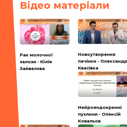
Вiдео матерiали
Новоутворення
Рак молочної
печінки - Олександ
залози - Юлія
Квасівка
Зайвелєва
Нейроендокринні
пухлини - Олексій
Ковальов