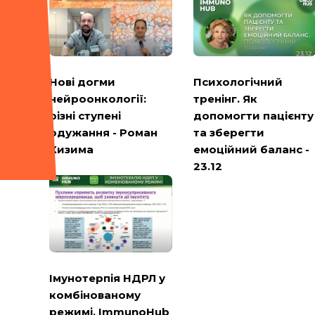
Психологічний
Нові догми
тренінг. Як
нейроонкології:
допомогти пацієнту
різні ступені
та зберегти
одужання - Роман
емоційний баланс -
Кизима
23.12
Імунотерпія НДРЛ у
комбінованому
режимі. ImmunoHub