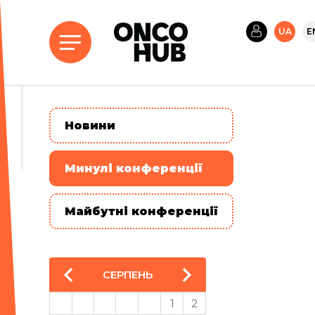
UA
E
Новини
Минулі конференції
Майбутні конференції
СЕРПЕНЬ
1
2