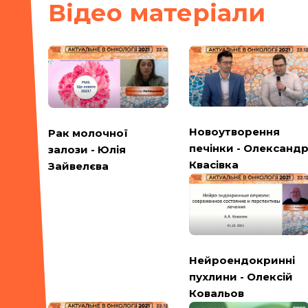
Вiдео матерiали
Новоутворення
Рак молочної
печінки - Олександ
залози - Юлія
Квасівка
Зайвелєва
Нейроендокринні
пухлини - Олексій
Ковальов