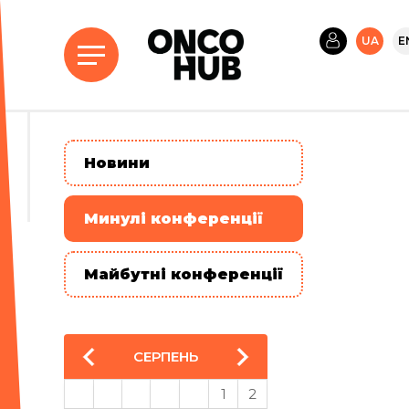
UA
E
Новини
Минулі конференції
Майбутні конференції
СЕРПЕНЬ
1
2