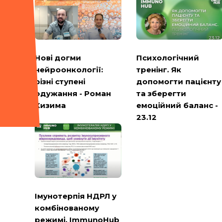
Психологічний
Нові догми
тренінг. Як
нейроонкології:
допомогти пацієнту
різні ступені
та зберегти
одужання - Роман
емоційний баланс -
Кизима
23.12
Імунотерпія НДРЛ у
комбінованому
режимі. ImmunoHub