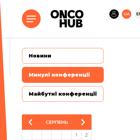
UA
E
Новини
Минулі конференції
Майбутні конференції
СЕРПЕНЬ
1
2