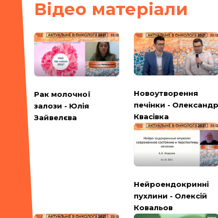
Вiдео матерiали
Новоутворення
Рак молочної
печінки - Олександ
залози - Юлія
Квасівка
Зайвелєва
Нейроендокринні
пухлини - Олексій
Ковальов