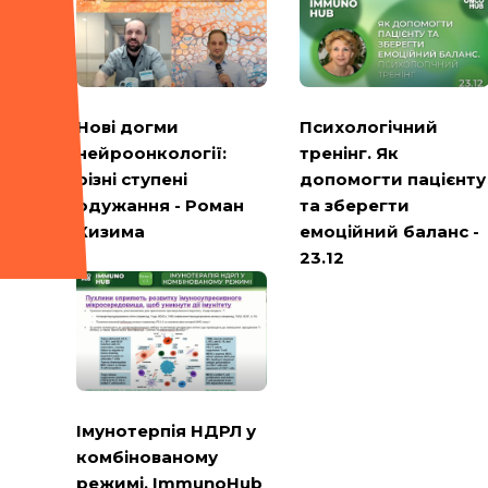
Психологічний
Нові догми
тренінг. Як
нейроонкології:
допомогти пацієнту
різні ступені
та зберегти
одужання - Роман
емоційний баланс -
Кизима
23.12
Імунотерпія НДРЛ у
комбінованому
режимі. ImmunoHub