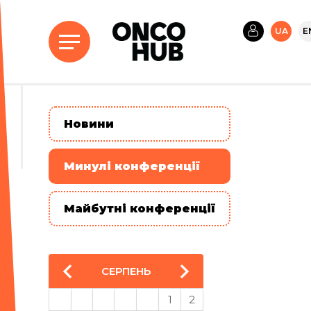
UA
E
Новини
Минулі конференції
Майбутні конференції
СЕРПЕНЬ
1
2