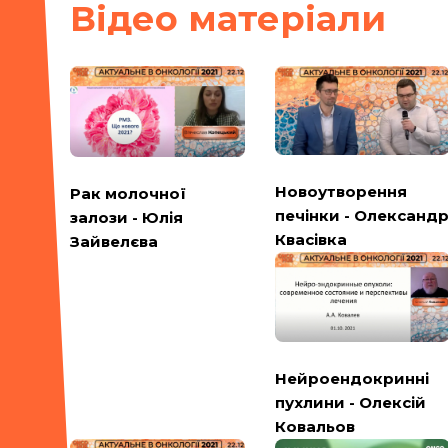
Вiдео матерiали
Новоутворення
Рак молочної
печінки - Олександ
залози - Юлія
Квасівка
Зайвелєва
Нейроендокринні
пухлини - Олексій
Ковальов