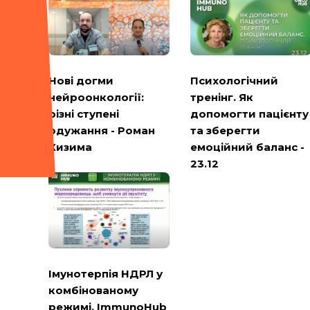
Психологічний
Нові догми
тренінг. Як
нейроонкології:
допомогти пацієнту
різні ступені
та зберегти
одужання - Роман
емоційний баланс -
Кизима
23.12
Імунотерпія НДРЛ у
комбінованому
режимі. ImmunoHub