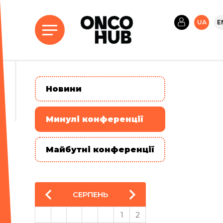
UA
E
Новини
Минулі конференції
Майбутні конференції
СЕРПЕНЬ
1
2