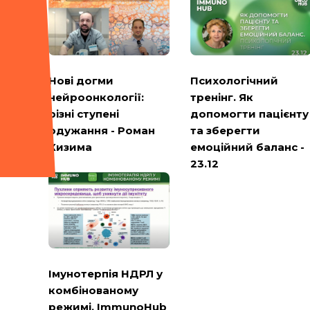
Психологічний
Нові догми
тренінг. Як
нейроонкології:
допомогти пацієнту
різні ступені
та зберегти
одужання - Роман
емоційний баланс -
Кизима
23.12
Імунотерпія НДРЛ у
комбінованому
режимі. ImmunoHub