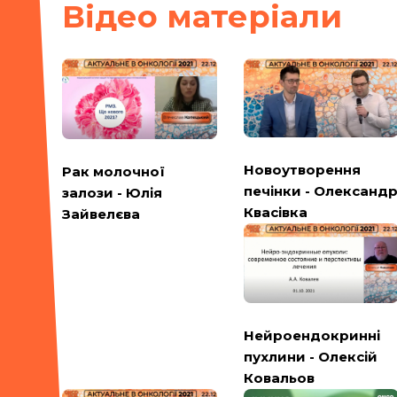
Вiдео матерiали
Новоутворення
Рак молочної
печінки - Олександ
залози - Юлія
Квасівка
Зайвелєва
Нейроендокринні
пухлини - Олексій
Ковальов