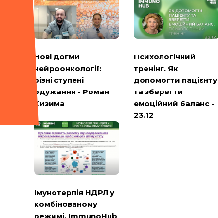
Психологічний
Нові догми
тренінг. Як
нейроонкології:
допомогти пацієнту
різні ступені
та зберегти
одужання - Роман
емоційний баланс -
Кизима
23.12
Імунотерпія НДРЛ у
комбінованому
режимі. ImmunoHub