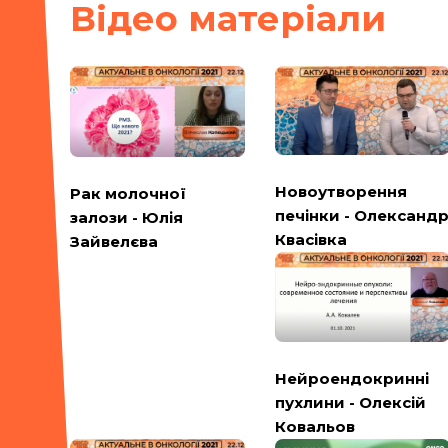
Вiдео матерiали
Новоутворення
Рак молочної
печінки - Олександ
залози - Юлія
Квасівка
Зайвелєва
Нейроендокринні
пухлини - Олексій
Ковальов