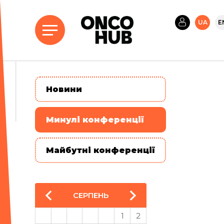
UA
E
Новини
Минулі конференції
Майбутні конференції
СЕРПЕНЬ
1
2