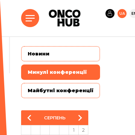
UA
E
Новини
Минулі конференції
Майбутні конференції
СЕРПЕНЬ
1
2