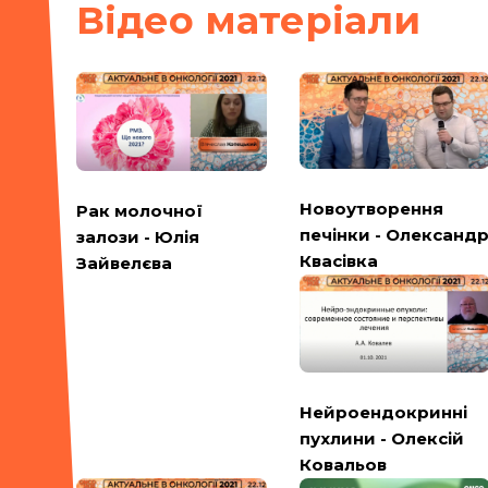
Вiдео матерiали
Новоутворення
Рак молочної
печінки - Олександ
залози - Юлія
Квасівка
Зайвелєва
Нейроендокринні
пухлини - Олексій
Ковальов