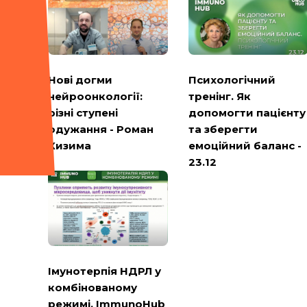
Психологічний
Нові догми
тренінг. Як
нейроонкології:
допомогти пацієнту
різні ступені
та зберегти
одужання - Роман
емоційний баланс -
Кизима
23.12
Імунотерпія НДРЛ у
комбінованому
режимі. ImmunoHub