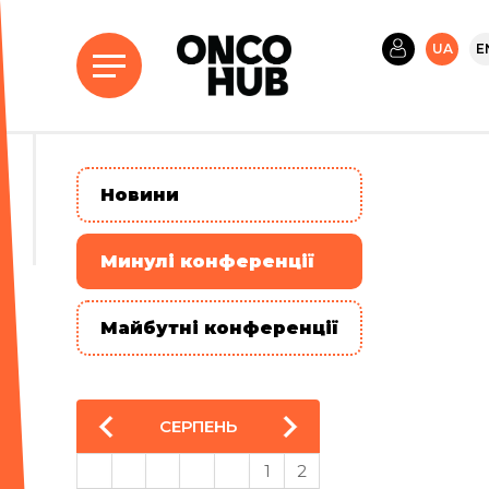
UA
E
Новини
Минулі конференції
Майбутні конференції
СЕРПЕНЬ
1
2