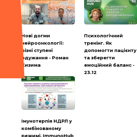
Психологічний
Нові догми
тренінг. Як
нейроонкології:
допомогти пацієнту
різні ступені
та зберегти
одужання - Роман
емоційний баланс -
Кизима
23.12
Імунотерпія НДРЛ у
комбінованому
режимі. ImmunoHub