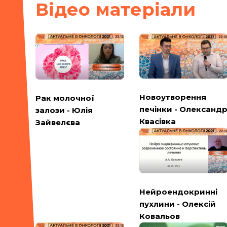
Вiдео матерiали
Новоутворення
Рак молочної
печінки - Олександ
залози - Юлія
Квасівка
Зайвелєва
Нейроендокринні
пухлини - Олексій
Ковальов