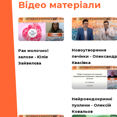
Вiдео матерiали
Новоутворення
Рак молочної
печінки - Олександ
залози - Юлія
Квасівка
Зайвелєва
Нейроендокринні
пухлини - Олексій
Ковальов