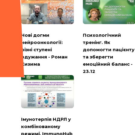
Психологічний
Нові догми
тренінг. Як
нейроонкології:
допомогти пацієнту
різні ступені
та зберегти
одужання - Роман
емоційний баланс -
Кизима
23.12
Імунотерпія НДРЛ у
комбінованому
режимі. ImmunoHub