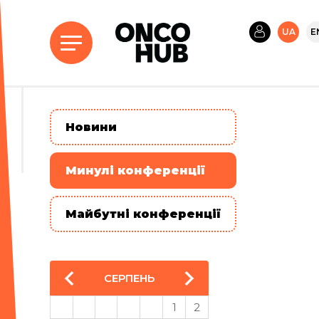
UA
E
Новини
Минулі конференції
Майбутні конференції
СЕРПЕНЬ
1
2