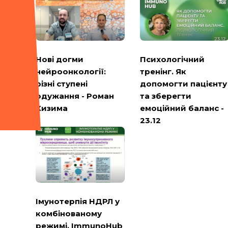
Психологічний
Нові догми
тренінг. Як
нейроонкології:
допомогти пацієнту
різні ступені
та зберегти
одужання - Роман
емоційний баланс -
Кизима
23.12
Імунотерпія НДРЛ у
комбінованому
режимі. ImmunoHub