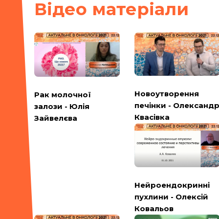
Вiдео матерiали
Новоутворення
Рак молочної
печінки - Олександ
залози - Юлія
Квасівка
Зайвелєва
Нейроендокринні
пухлини - Олексій
Ковальов