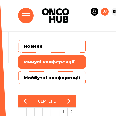
UA
E
Новини
Минулі конференції
Майбутні конференції
СЕРПЕНЬ
1
2