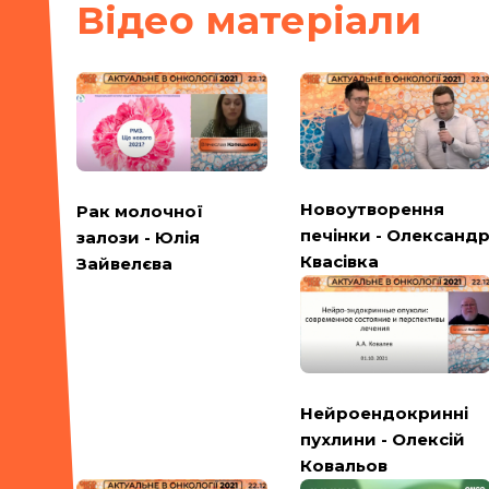
Вiдео матерiали
Новоутворення
Рак молочної
печінки - Олександ
залози - Юлія
Квасівка
Зайвелєва
Нейроендокринні
пухлини - Олексій
Ковальов