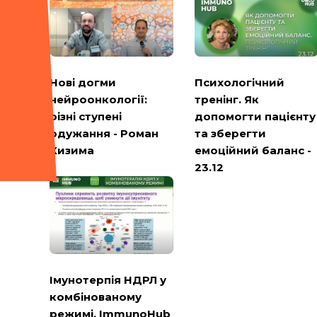
Психологічний
Нові догми
тренінг. Як
нейроонкології:
допомогти пацієнту
різні ступені
та зберегти
одужання - Роман
емоційний баланс -
Кизима
23.12
Імунотерпія НДРЛ у
комбінованому
режимі. ImmunoHub