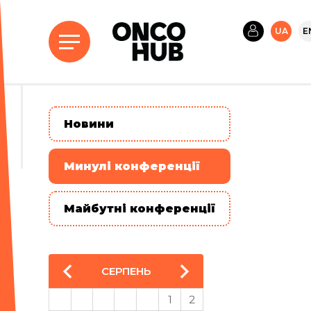
UA
E
Новини
Минулі конференції
Майбутні конференції
СЕРПЕНЬ
1
2