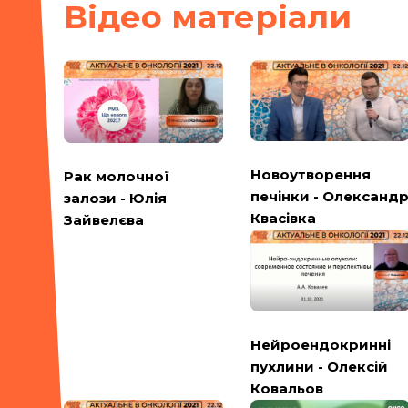
Вiдео матерiали
Новоутворення
Рак молочної
печінки - Олександ
залози - Юлія
Квасівка
Зайвелєва
Нейроендокринні
пухлини - Олексій
Ковальов