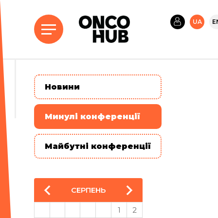
UA
E
Новини
Минулі конференції
Майбутні конференції
СЕРПЕНЬ
1
2