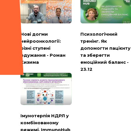
Психологічний
Нові догми
тренінг. Як
нейроонкології:
допомогти пацієнту
різні ступені
та зберегти
одужання - Роман
емоційний баланс -
Кизима
23.12
Імунотерпія НДРЛ у
комбінованому
режимі. ImmunoHub