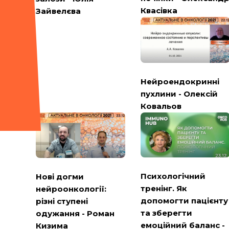
Квасівка
Зайвелєва
Нейроендокринні
пухлини - Олексій
Ковальов
Психологічний
Нові догми
тренінг. Як
нейроонкології:
допомогти пацієнту
різні ступені
та зберегти
одужання - Роман
емоційний баланс -
Кизима