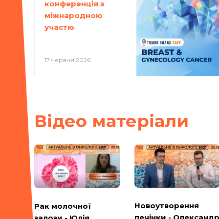
конференція з
міжнародною
участю
17 червня 2026
Вiдео матерiали
Новоутворення
Рак молочної
печінки - Олександ
залози - Юлія