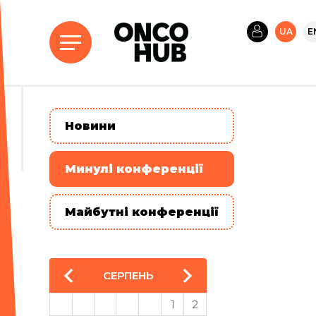
UA
E
Новини
Минулі конференції
Майбутні конференції
СЕРПЕНЬ
1
2