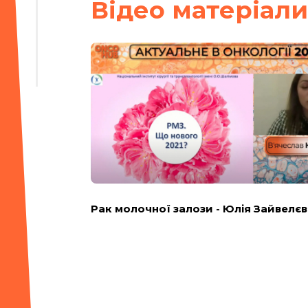
Вiдео матерiали
Рак молочної залози - Юлія Зайвелєв