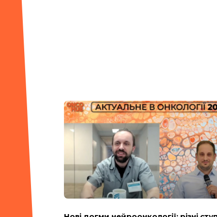
Нові догми нейроонкології: різні сту