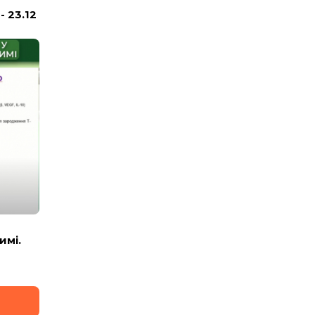
 23.12
имі.