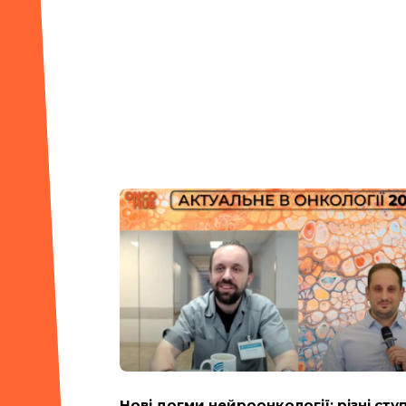
Нові догми нейроонкології: різні сту