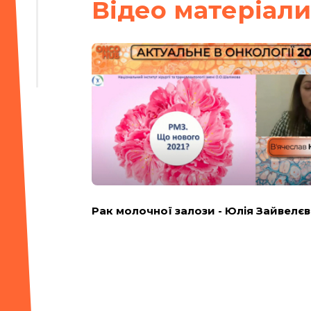
Вiдео матерiали
Рак молочної залози - Юлія Зайвелєв