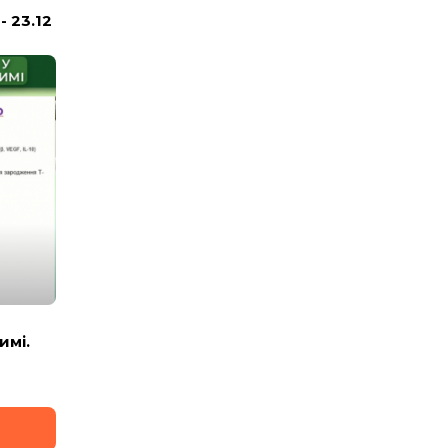
 23.12
имі.