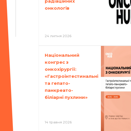
радіаційних
онкологів
24 липня 2026
Національний
конгрес з
онкохірургії:
«Гастроінтестинальні
та гепато-
панкреато-
біліарні пухлини»
14 травня 2026