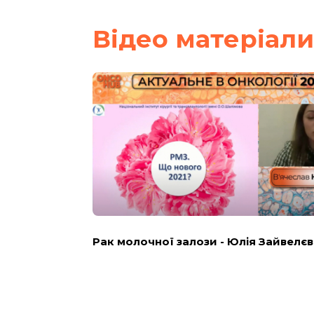
Вiдео матерiали
Рак молочної залози - Юлія Зайвелєв