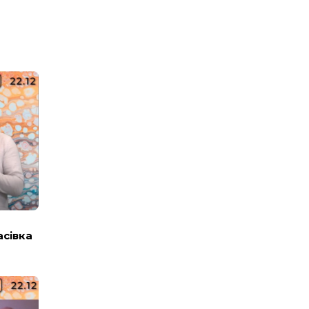
асівка