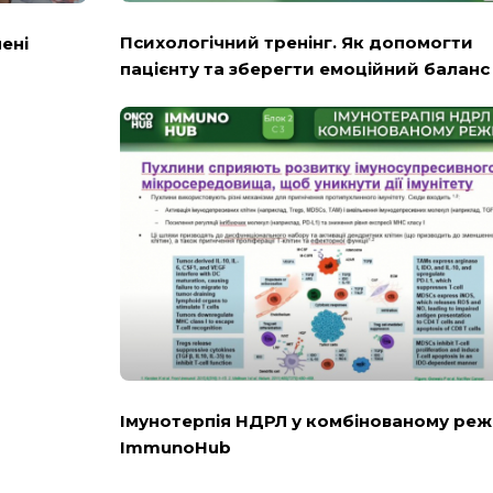
Психологічний тренінг. Як допомогти
пені
пацієнту та зберегти емоційний баланс -
Імунотерпія НДРЛ у комбінованому реж
ImmunoHub