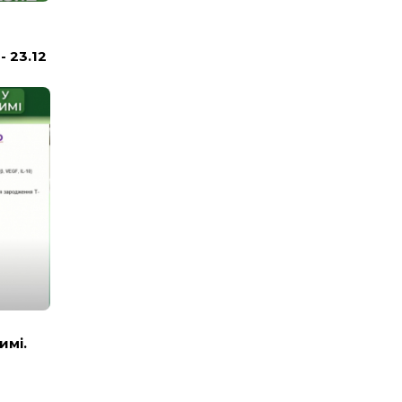
 23.12
имі.