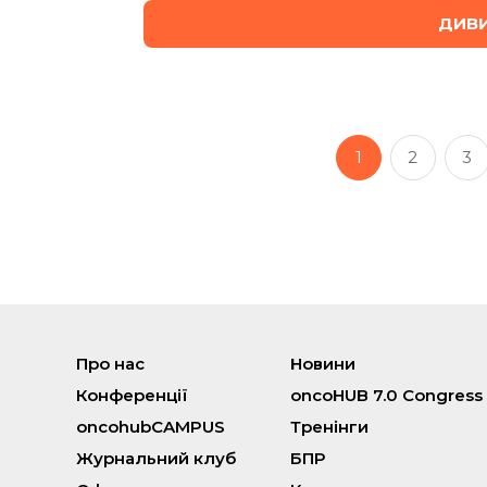
ДИВИ
1
2
3
Про нас
Новини
Конференції
oncoHUB 7.0 Congress
oncohubCAMPUS
Тренінги
Журнальний клуб
БПР