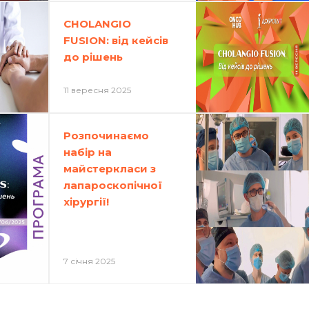
CHOLANGIO
FUSION: від кейсів
до рішень
11 вересня 2025
Розпочинаємо
набір на
майстеркласи з
лапароскопічної
хірургії!
7 січня 2025