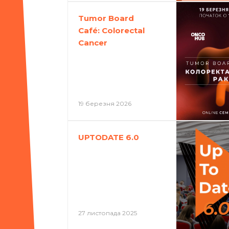
Tumor Board
Café: Colorectal
Cancer
19 березня 2026
UPTODATE 6.0
27 листопада 2025