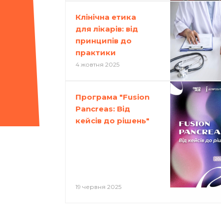
Клінічна етика
для лікарів: від
принципів до
практики
4 жовтня 2025
Програма "Fusion
Pancreas: Від
кейсів до рішень"
19 червня 2025