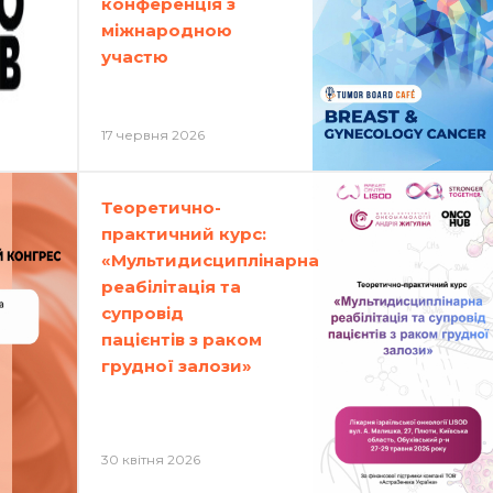
конференція з
міжнародною
участю
17 червня 2026
Теоретично-
практичний курс:
«Мультидисциплінарна
реабілітація та
супровід
пацієнтів з раком
грудної залози»
30 квітня 2026