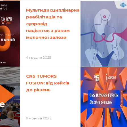
Мультидисциплінарна
реабілітація та
супровід
пацієнток з раком
молочної залози
4 грудня 2025
CNS TUMORS
FUSION: від кейсів
до рішень
9 жовтня 2025