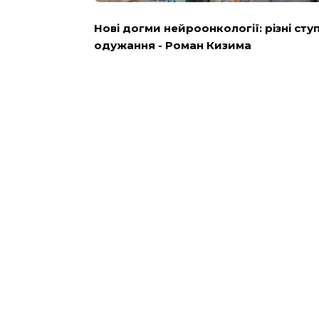
Нові догми нейроонкології: різні сту
одужання - Роман Кизима