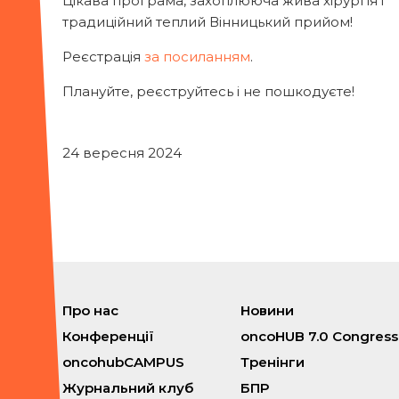
Цікава програма, захоплююча жива хірургія і
традиційний теплий Вінницький прийом!
Реєстрація
за посиланням
.
Плануйте, реєструйтесь і не пошкодуєте!
24 вересня 2024
Про нас
Новини
Конференції
oncoHUB 7.0 Congress
oncohubCAMPUS
Тренінги
Журнальний клуб
БПР