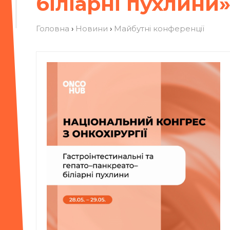
біліарні пухлини
Головна
›
Новини
›
Майбутні конференції