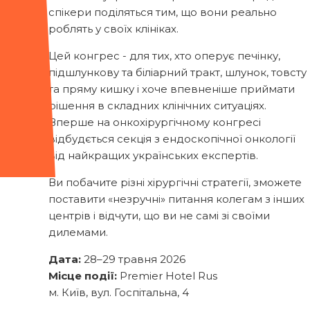
спікери поділяться тим, що вони реально
роблять у своїх клініках.
Цей конгрес - для тих, хто оперує печінку,
підшлункову та біліарний тракт, шлунок, товсту
та пряму кишку і хоче впевненіше приймати
рішення в складних клінічних ситуаціях.
Вперше на онкохірургічному конгресі
відбудється секція з ендоскопічної онкології
від найкращих українських експертів.
Ви побачите різні хірургічні стратегії, зможете
поставити «незручні» питання колегам з інших
центрів і відчути, що ви не самі зі своїми
дилемами.
Дата:
28–29 травня 2026
Місце події:
Premier Hotel Rus
м. Київ, вул. Госпітальна, 4