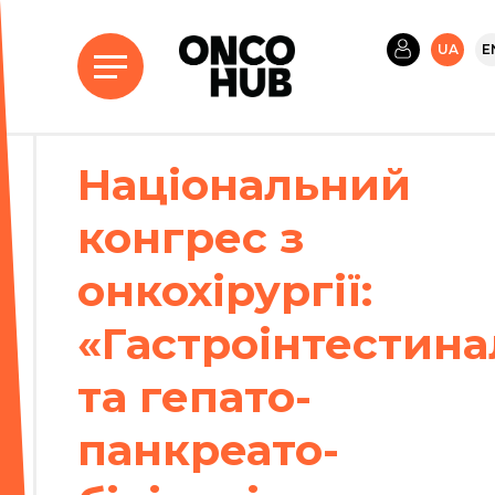
UA
E
Національний
конгрес з
онкохірургії:
«Гастроінтестина
та гепато-
панкреато-