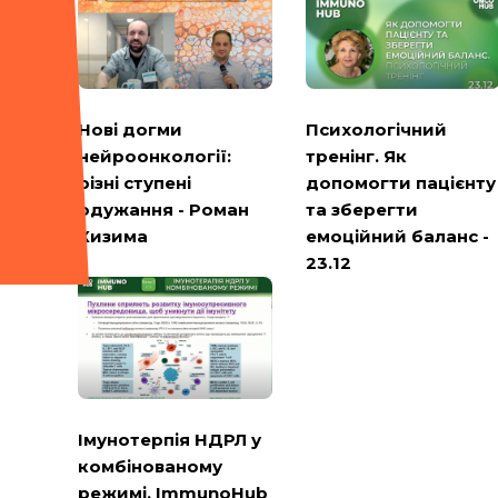
Психологічний
Нові догми
тренінг. Як
нейроонкології:
допомогти пацієнту
різні ступені
та зберегти
одужання - Роман
емоційний баланс -
Кизима
23.12
Імунотерпія НДРЛ у
комбінованому
режимі. ImmunoHub