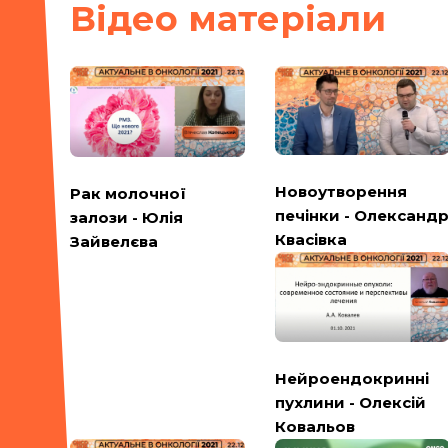
Вiдео матерiали
Новоутворення
Рак молочної
печінки - Олександ
залози - Юлія
Квасівка
Зайвелєва
Нейроендокринні
пухлини - Олексій
Ковальов