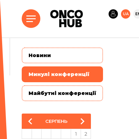
UA
E
Новини
Минулі конференції
Майбутні конференції
СЕРПЕНЬ
1
2