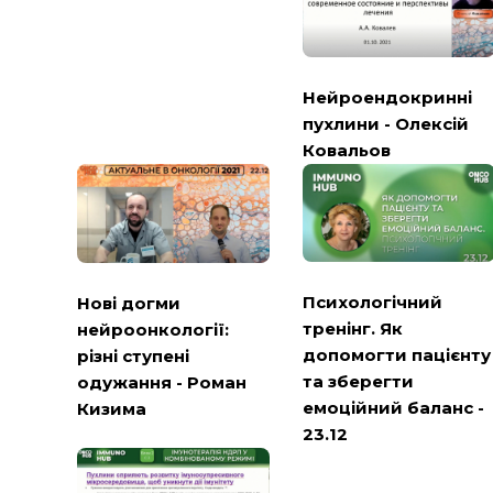
Нейроендокринні
пухлини - Олексій
Ковальов
Психологічний
Нові догми
тренінг. Як
нейроонкології:
допомогти пацієнту
різні ступені
та зберегти
одужання - Роман
емоційний баланс -
Кизима
23.12