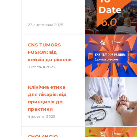
27 листопада 2025
CNS TUMORS
FUSION: від
кейсів до рішень
9 жовтня 2025
Клінічна етика
для лікарів: від
принципів до
практики
4 жовтня 2025
CHOLANGIO