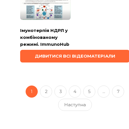
Імунотерпія НДРЛ у
комбінованому
режимі. ImmunoHub
ДИВИТИСЯ ВСІ ВІДЕОМАТЕРІАЛИ
1
2
3
4
5
...
7
Наступна