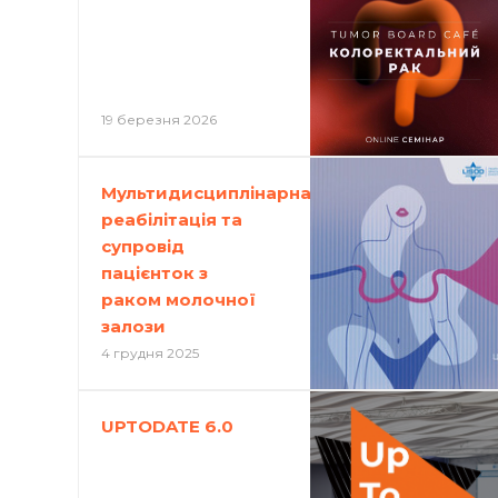
19 березня 2026
Мультидисциплінарна
реабілітація та
супровід
пацієнток з
раком молочної
залози
4 грудня 2025
UPTODATE 6.0