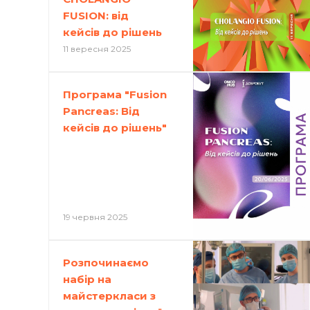
FUSION: від
кейсів до рішень
11 вересня 2025
Програма "Fusion
Pancreas: Від
кейсів до рішень"
19 червня 2025
Розпочинаємо
набір на
майстеркласи з