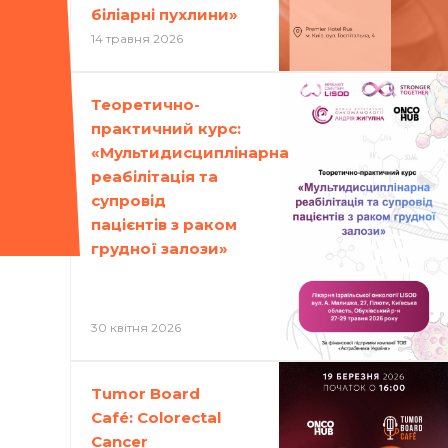
біліарні пухлини»
14 травня 2026
Теоретично-
практичний курс:
«Мультидисциплінарна
реабілітація та
супровід
пацієнтів з раком
грудної залози»
30 квітня 2026
Tumor Board
Café: Colorectal
Cancer