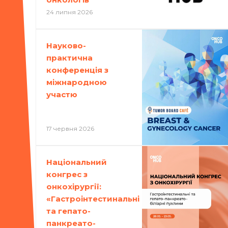
24 липня 2026
Науково-
практична
конференція з
міжнародною
участю
17 червня 2026
Національний
конгрес з
онкохірургії:
«Гастроінтестинальні
та гепато-
панкреато-