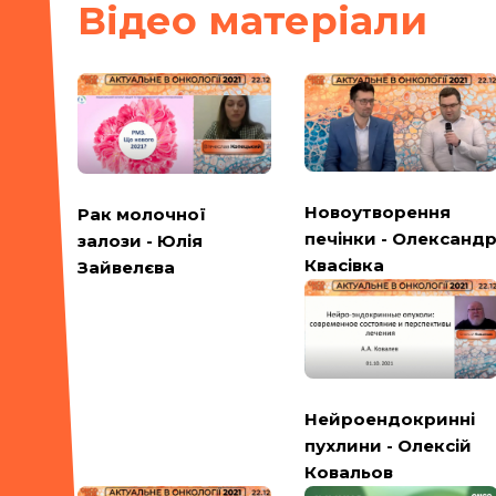
Вiдео матерiали
Новоутворення
Рак молочної
печінки - Олександ
залози - Юлія
Квасівка
Зайвелєва
Нейроендокринні
пухлини - Олексій
Ковальов