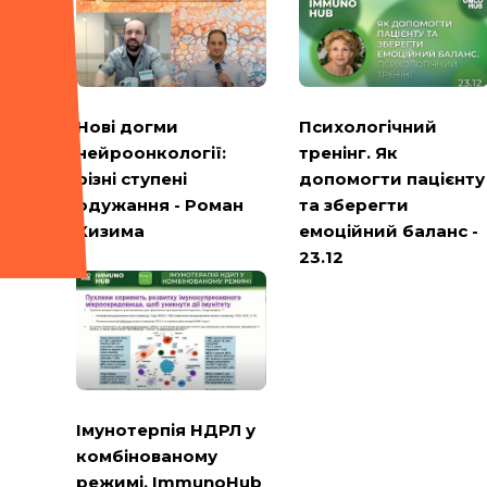
Психологічний
Нові догми
тренінг. Як
нейроонкології:
допомогти пацієнту
різні ступені
та зберегти
одужання - Роман
емоційний баланс -
Кизима
23.12
Імунотерпія НДРЛ у
комбінованому
режимі. ImmunoHub