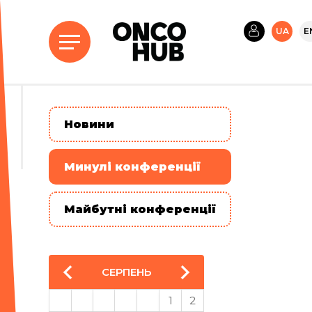
UA
E
Новини
Минулі конференції
Майбутні конференції
СЕРПЕНЬ
1
2