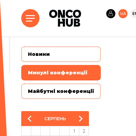
UA
E
Новини
Минулі конференції
Майбутні конференції
СЕРПЕНЬ
1
2