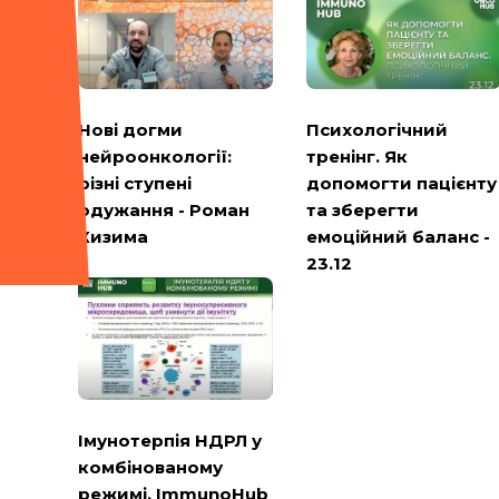
Психологічний
Нові догми
тренінг. Як
нейроонкології:
допомогти пацієнту
різні ступені
та зберегти
одужання - Роман
емоційний баланс -
Кизима
23.12
Імунотерпія НДРЛ у
комбінованому
режимі. ImmunoHub