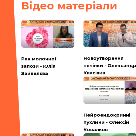
Вiдео матерiали
Новоутворення
Рак молочної
печінки - Олександ
залози - Юлія
Квасівка
Зайвелєва
Нейроендокринні
пухлини - Олексій
Ковальов