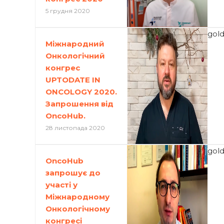
5 грудня 2020
gol
Міжнародний
Онкологічний
конгрес
UPTODATE IN
ONCOLOGY 2020.
Запрошення від
OncoHub.
28 листопада 2020
gol
OncoHub
запрошує до
участі у
Міжнародному
Онкологічному
конгресі