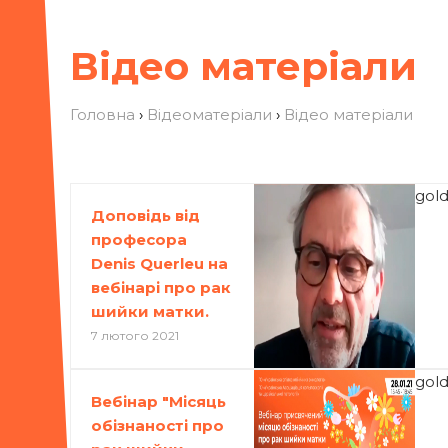
Вiдео матерiали
Головна
›
Відеоматеріали
›
Вiдео матерiали
gol
Доповідь від
професора
Denis Querleu на
вебінарі про рак
шийки матки.
7 лютого 2021
gol
Вебінар "Місяць
обізнаності про