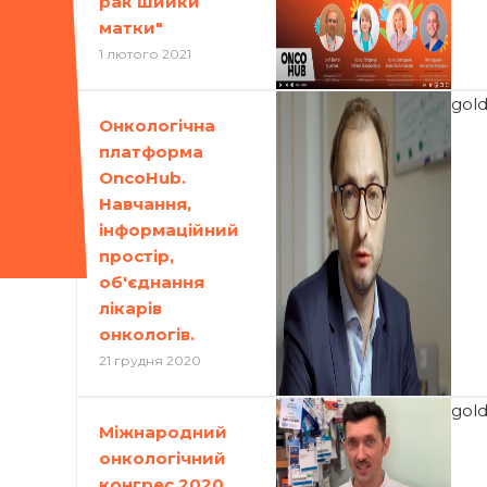
рак шийки
матки"
1 лютого 2021
gol
Онкологічна
платформа
OncoHub.
Навчання,
інформаційний
простір,
об'єднання
лікарів
онкологів.
21 грудня 2020
gol
Міжнародний
онкологічний
конгрес 2020