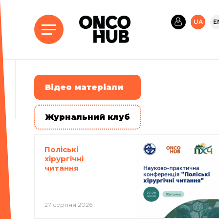
UA
E
Вiдео матерiали
Журнальний клуб
Поліські
хірургічні
читання
27 серпня 2026