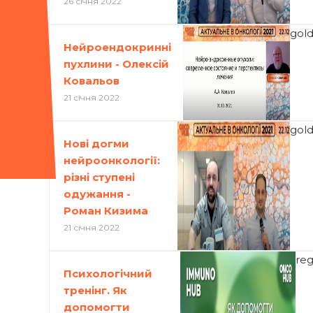
26 січня 2022
gol
Нейроендокринні
пухлини - Олексій
Ковальов
21 січня 2022
gol
Нові догми
нейроонкології:
різні ступені
одужання -
Роман Кизима
21 січня 2022
re
Психологічний
тренінг. Як
допомогти