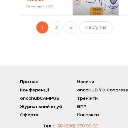
24 червня 2021
1
2
3
Наступна
Про нас
Новини
Конференції
oncoHUB 7.0 Congress
oncohubCAMPUS
Тренінги
Журнальний клуб
БПР
Оферта
Контакти
Тел.:
+38 (098) 970 99 99