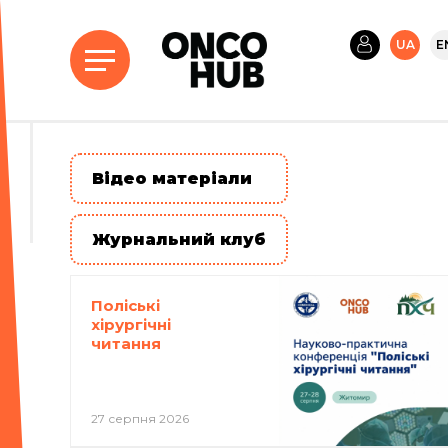
UA
E
Вiдео матерiали
Журнальний клуб
Поліські
хірургічні
читання
27 серпня 2026