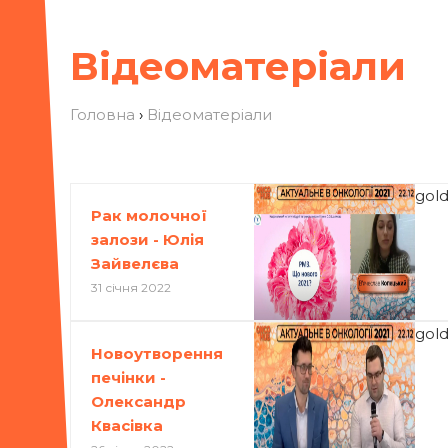
Відеоматеріали
Головна
›
Відеоматеріали
gol
Рак молочної
залози - Юлія
Зайвелєва
31 січня 2022
gol
Новоутворення
печінки -
Олександр
Квасівка