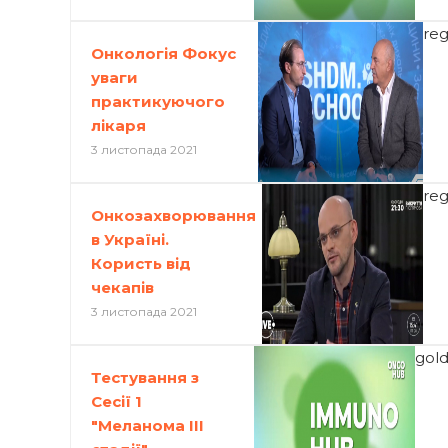
re
Онкологія Фокус
уваги
практикуючого
лікаря
3 листопада 2021
re
Онкозахворювання
в Україні.
Користь від
чекапів
3 листопада 2021
gol
Тестування з
Сесії 1
"Меланома III