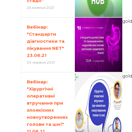
стадії"
26 жовтня 2021
gol
Вебінар:
"Стандарти
діагностики та
лікування NET"
23.06.21
24 червня 2021
gol
Вебінар:
"Хірургічні
оперативні
втручання при
злоякісних
новоутвореннях
голови та шиї"
11.06.21