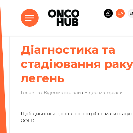
UA
E
Діагностика та
стадіювання рак
легень
Головна
›
Відеоматеріали
›
Вiдео матерiали
Щоб дивитися цю статтю, потрібно мати статус
GOLD