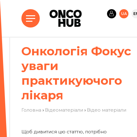
UA
E
Онкологія Фокус
уваги
практикуючого
лікаря
Головна
›
Відеоматеріали
›
Вiдео матерiали
Щоб дивитися цю статтю, потрібно