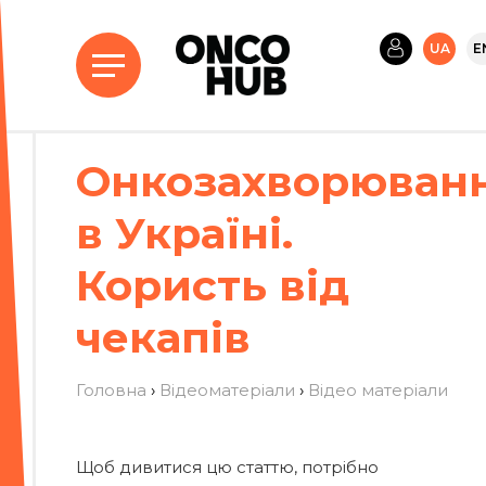
UA
E
Онкозахворюван
в Україні.
Користь від
чекапів
Головна
›
Відеоматеріали
›
Вiдео матерiали
Щоб дивитися цю статтю, потрібно