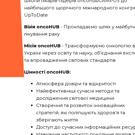
школи лікарів-лідерів oncohubCAMPUS до
найбільшого щорічного міжнародного конгр
UpToDate
Візія oncoHUB
- Прокладаємо шлях у майбут
лікування раку
Місія oncoHUB
- Трансформуємо онкологію 
Україні через освіту та науку, об’єднання експ
та впровадження світових стандартів
Цінності oncoHUB:
Атмосфера довіри та відкритості
Найефективніші сучасні методи та
дослідження світової медицини
Створення та розвиток інноваційних
стратегій, які поліпшують здоров’я та
зберігають життя
Доступ до сучасних інформаційних ресу
Навчання наступного покоління лікарів т