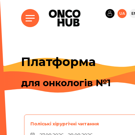
UA
E
Платформа
для онкологiв №1
Поліські хірургічні читання