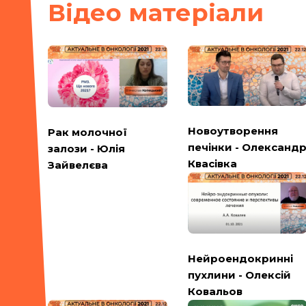
Вiдео матерiали
Новоутворення
Рак молочної
печінки - Олександ
залози - Юлія
Квасівка
Зайвелєва
Нейроендокринні
пухлини - Олексій
Ковальов