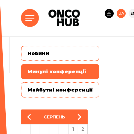
UA
E
Новини
Минулі конференції
Майбутні конференції
СЕРПЕНЬ
1
2