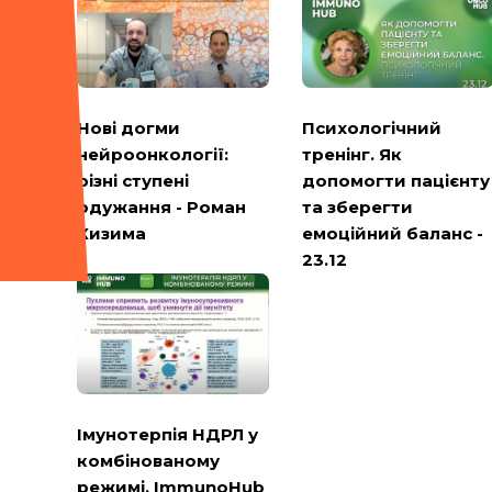
Психологічний
Нові догми
тренінг. Як
нейроонкології:
допомогти пацієнту
різні ступені
та зберегти
одужання - Роман
емоційний баланс -
Кизима
23.12
Імунотерпія НДРЛ у
комбінованому
режимі. ImmunoHub