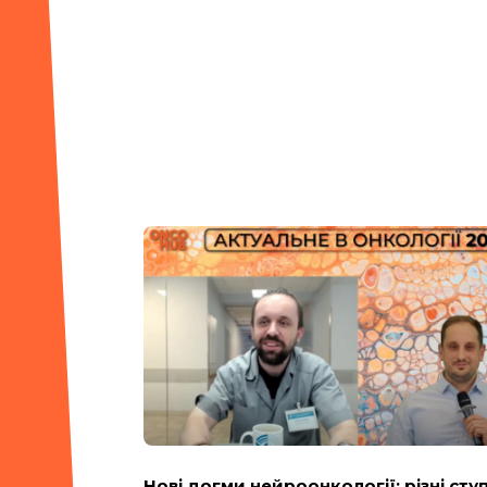
Нові догми нейроонкології: різні сту