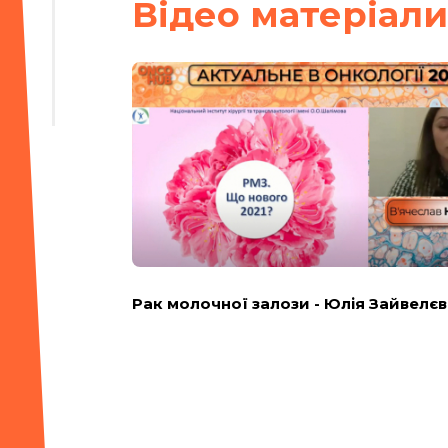
Вiдео матерiали
Рак молочної залози - Юлія Зайвелєв