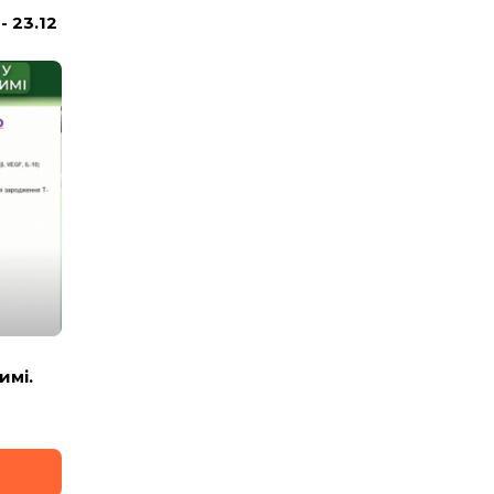
 23.12
имі.